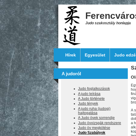
Skip to main content
Ferencváro
Judo szakosztály honlapja
Hírek
Egyesület
Judo edzé
S
A judoról
Ol
Eg
Judo foglalkozások
hog
A judo leírása
fi
vig
A Judo története
br
Judo tények
A judo ruha (judogi)
A 
hajtogatása
tal
A Judo övek sorrendje
dob
Judo övvizsgák rendszere
a h
alk
Judo öv megkötése
kop
Judo Szabályok
leg