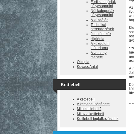
Férfi kategóriák
súlycsoportjai
Az
Női kategóriák
il
súlycsoportjai
waz
A küzdőtér
hog
Technikai
Kis
berendezések
sp
Judo öltözék
ös
Higiénia
győ
A küzdelem
időtartama
Sz
me
A verseny
neg
menete
ese
Olimpia
Kovács Antal
A 
Je
nev
Kettlebell
Dön
ké
üte
A kettlebell
A kettlebell története
Mi a kettlebell?
Mi az a kettlebell
Kettlebell foglalkozásaink