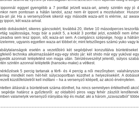
 ipponnál eggyel gyengébb a 7 ponttal jelzett waza-ari, amely szintén egy jó d
yenkor nem pontosan a hátán landol, azaz nem ér ippont a mozdulatsor. Huszonö
a-ari jár. Ha a versenyzőnek sikerül egy második waza-arit is elérnie, az awase
y ippon, két waza-arival.
ebb dobásokért, sikeres gáncsokért, továbbá 20, illetve 10 másodperces leszorítás
ortág sajátossága, hogy bár a yukót 5, a kokát 3 ponttal jelzi, ezekből nem érh
szeadva sem lesz ippon, sőt, waza-ari sem. A cselgáncs szépsége, hogy a hátrá
zelemre, ugyanis egyetlen waza-ari többet ér, mint tetszőleges számú yuko vagy k
abálytalanságok esetén a vezetőbíró két segédjével konzultálva büntetéseket 
gfelelő technika alkalmazásáért egy-egy shido jár: két shido már egy yukóval eg
yedik azonnali leléptetést von maga után. Sérülésveszélyt jelentő, súlyos szabá
tén szintén azonnal leléptetik (hansoku-make) a vétkest.
mérkőzések 5 percig tartanak a férfi- és 4 percig a női mezőnyben: valahányszo
lenleg mindkét nem hét-hét súlycsoportban küzdhet a helyezésekért. A dobások
ezett küzdőfelületről kell indítani – ha a versenyző kilépett, az akció érvénytelen.
tetlen állásnál a büntetések száma dönthet, ha nincs semmilyen értékelhető akció, 
t segédje határoz a győztesről: az oldalbíró piros vagy fehér zászlót lendíte
mben valamelyik versenyző irányába lép és mutat: aki a három „szavazatból” többet