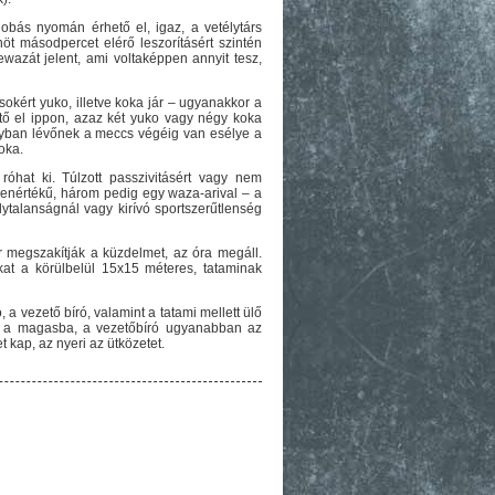
obás nyomán érhető el, igaz, a vetélytárs
t másodpercet elérő leszorításért szintén
wazát jelent, ami voltaképpen annyit tesz,
okért yuko, illetve koka jár – ugyanakkor a
ető el ippon, azaz két yuko vagy négy koka
nyban lévőnek a meccs végéig van esélye a
oka.
róhat ki. Túlzott passzivitásért vagy nem
yenértékű, három pedig egy waza-arival – a
lytalanságnál vagy kirívó sportszerűtlenség
r megszakítják a küzdelmet, az óra megáll.
at a körülbelül 15x15 méteres, tataminak
a vezető bíró, valamint a tatami mellett ülő
nek a magasba, a vezetőbíró ugyanabban az
 kap, az nyeri az ütközetet.