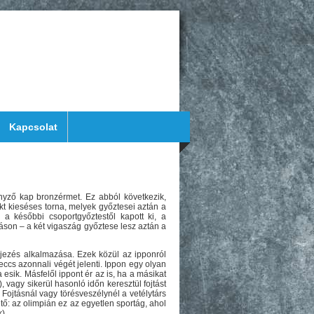
Kapcsolat
nyző kap bronzérmet. Ez abból következik,
ekt kieséses torna, melyek győztesei aztán a
a későbbi csoportgyőztestől kapott ki, a
son – a két vigaszág győztese lesz aztán a
ejezés alkalmazása. Ezek közül az ipponról
ccs azonnali végét jelenti. Ippon egy olyan
esik. Másfelől ippont ér az is, ha a másikat
vagy sikerül hasonló időn keresztül fojtást
 Fojtásnál vagy törésveszélynél a vetélytárs
ető: az olimpián ez az egyetlen sportág, ahol
).