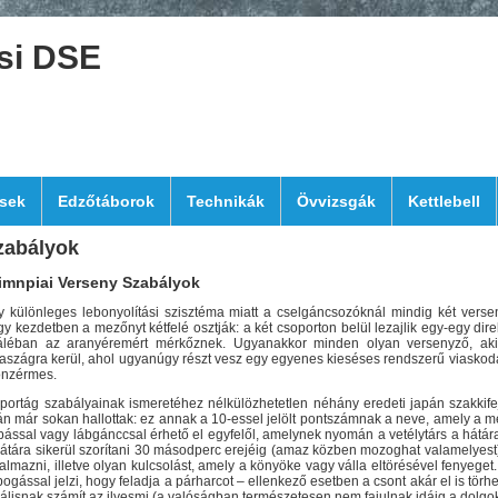
si DSE
sek
Edzőtáborok
Technikák
Övvizsgák
Kettlebell
zabályok
imnpiai Verseny Szabályok
y különleges lebonyolítási szisztéma miatt a cselgáncsozóknál mindig két verse
y kezdetben a mezőnyt kétfelé osztják: a két csoporton belül lezajlik egy-egy dir
náléban az aranyéremért mérkőznek. Ugyanakkor minden olyan versenyző, aki 
aszágra kerül, ahol ugyanúgy részt vesz egy egyenes kieséses rendszerű viaskodá
onzérmes.
sportág szabályainak ismeretéhez nélkülözhetetlen néhány eredeti japán szakkif
án már sokan hallottak: ez annak a 10-essel jelölt pontszámnak a neve, amely a me
ással vagy lábgánccsal érhető el egyfelől, amelynek nyomán a vetélytárs a hátára 
átára sikerül szorítani 30 másodperc erejéig (amaz közben mozoghat valamelyest), 
almazni, illetve olyan kulcsolást, amely a könyöke vagy válla eltörésével fenyeget.
ogással jelzi, hogy feladja a párharcot – ellenkező esetben a csont akár el is törh
álisnak számít az ilyesmi (a valóságban természetesen nem fajulnak idáig a dolgok