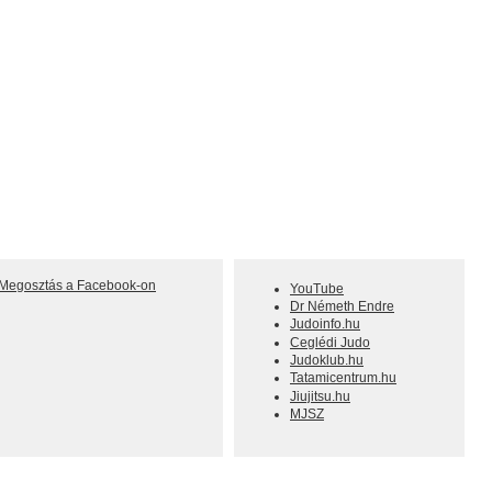
Megosztás a Facebook-on
YouTube
Dr Németh Endre
Judoinfo.hu
Ceglédi Judo
Judoklub.hu
Tatamicentrum.hu
Jiujitsu.hu
MJSZ